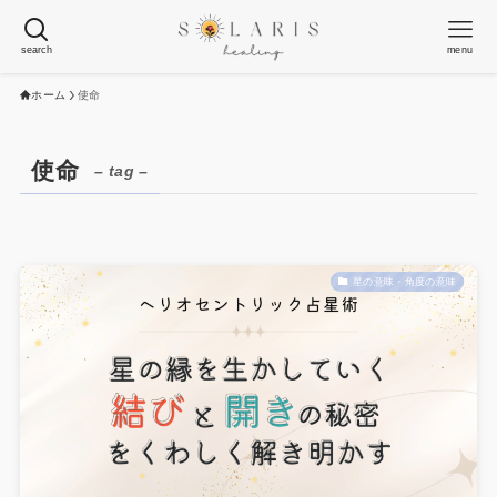
search
menu
ホーム
使命
使命
– tag –
星の意味・角度の意味