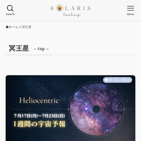
search
menu
ホーム
冥王星
冥王星
– tag –
振り返り星読み