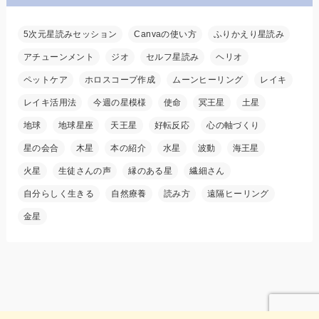
5次元星読みセッション
Canvaの使い方
ふりかえり星読み
アチューンメント
ジオ
セルフ星読み
ヘリオ
ペットケア
ホロスコープ作成
ムーンヒーリング
レイキ
レイキ活用法
今週の星模様
使命
冥王星
土星
地球
地球星座
天王星
好転反応
心の軸づくり
星の会合
木星
本の紹介
水星
波動
海王星
火星
生徒さんの声
縁のある星
繊細さん
自分らしく生きる
自然療養
読み方
遠隔ヒーリング
金星