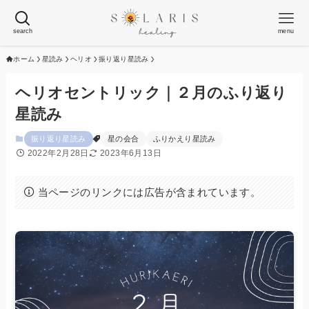
search
menu
ホーム
星読み
ヘリオ
振り返り星読み
ヘリオセントリック｜２月のふり返り
星読み
振り返り星読み
星の会合
ふりかえり星読み
2022年2月28日
2023年6月13日
当ページのリンクには広告が含まれています。